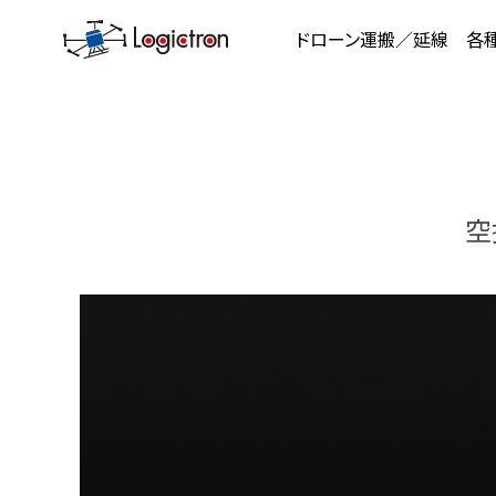
ドローン運搬／延線
各