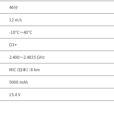
46分
12 m/s
-10℃〜40℃
O3+
2.400～2.4835 GHz
MIC（日本）：8 km
5000 mAh
15.4 V