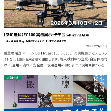
【参加無料】FC100 実機展示・デモ会
（中国地方／全4会場）
―最大積載量80kg。現場の「運べない」を、空から解決する―
2026年2月28日
重量物輸送ドローン DJI FlyCart 100（FC100） の実機展示とデモフラ
イトを、3日間・全4会場で開催します。 導入検討中の企業・自治体様向
けに、運用の流れ／安全面／現場適用の勘所まで、“現場目線”で確認
で […]
お知らせ