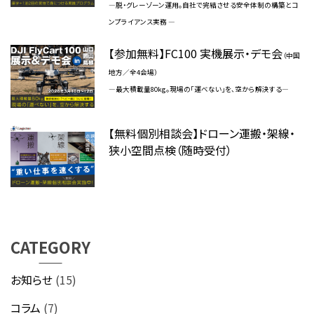
―脱・グレーゾーン運用。自社で完結させる安全体制の構築とコ
ンプライアンス実務 ―
【参加無料】FC100 実機展示・デモ会
（中国
地方／全4会場）
―最大積載量80kg。現場の「運べない」を、空から解決する―
【無料個別相談会】ドローン運搬・架線・
狭小空間点検（随時受付）
CATEGORY
お知らせ
(15)
コラム
(7)