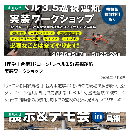
められて […]
お知らせ
【座学＋合宿】ドローン「レベル3.5」巡視運航
実装ワークショップ
2026年4月10日
―脱・グレーゾーン運用。自社で完結させる安全体制の構築とコンプライアンス実務 ―
眠っている国家資格（目視内限定解除）を、今こそ現場で解き放つ。 脱・
グレーゾーン運用。自力で完結する「レベル3.5」巡視運航 実装ワーク
ショップ 補助者の形骸化、肉眼での監視の限界、見えないエリアへの第
三者侵入リスク…… […]
お知らせ