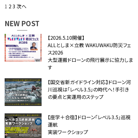
1
2
3
次へ
NEW POST
【2026.5.10開催】
ALLとしま×立教 WAKUWAKU防災フェ
ス2026
大型運搬ドローンの飛行展示に協力しま
す
【国交省新ガイドライン対応】ドローン河
川巡視は「レベル3.5」の時代へ！手引き
の要点と実運用のステップ
【座学＋合宿】ドローン「レベル3.5」巡視
運航
実装ワークショップ