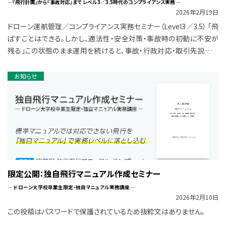
―『飛行計画』から『事故対応』まで レベル3／3.5時代のコンプライアンス実務 ―
2026年2月19日
ドローン運航管理／コンプライアンス実務セミナー（Level3／3.5） 「飛
ばすことはできる。しかし、適法性・安全対策・事故時の初動に不安が
残る」この状態のまま運用を続けると、事故・行政対応・取引先説明で
必ず困ることにな […]
お知らせ
限定公開：独自飛行マニュアル作成セミナー
― ドローン大学校卒業生限定・独自マニュアル実務講座 ―
2026年2月10日
この投稿はパスワードで保護されているため抜粋文はありません。